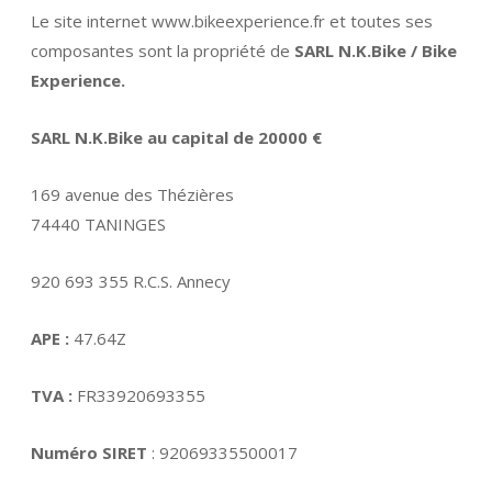
Le site internet www.bikeexperience.fr et toutes ses
composantes sont la propriété de
SARL N.K.Bike / Bike
Experience.
SARL N.K.Bike au capital de 20000 €
169 avenue des Thézières
74440 TANINGES
920 693 355 R.C.S. Annecy
APE :
47.64Z
TVA :
FR33920693355
Numéro SIRET
: 92069335500017