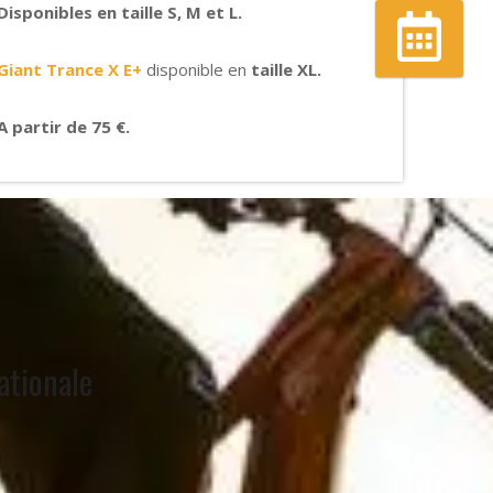
Disponibles en taille S, M et L.
Giant Trance X E+
disponible en
taille XL.
Réserver
un VTTAE
A partir de 75 €.
ationale