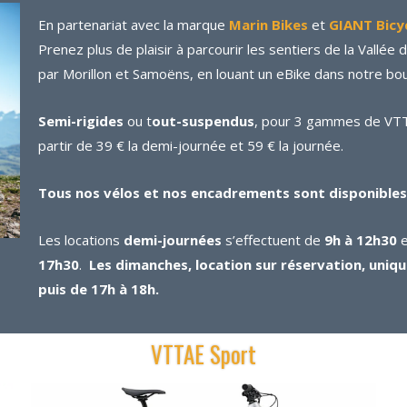
En partenariat avec la marque
Marin Bikes
et
GIANT Bicy
Prenez plus de plaisir à parcourir les sentiers de la Vallée 
par Morillon et Samoëns, en louant un eBike dans notre bo
Semi-rigides
ou t
out-suspendus
, pour 3 gammes de VTT 
partir de 39 € la demi-journée et 59 € la journée.
Tous nos vélos et nos encadrements sont disponibles à
Les locations
demi-journées
s’effectuent de
9h à 12h30
e
17h30
.
Les dimanches, location sur réservation, uniq
puis de 17h à 18h.
VTTAE Sport