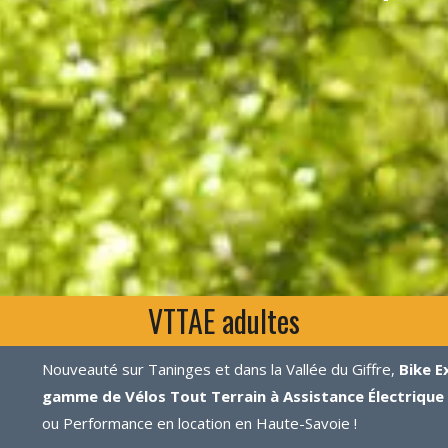
VTTAE adultes
Nouveauté sur Taninges et dans la Vallée du Giffre,
Bike E
gamme de Vélos Tout Terrain à Assistance Électrique
ou Performance en location en Haute-Savoie !