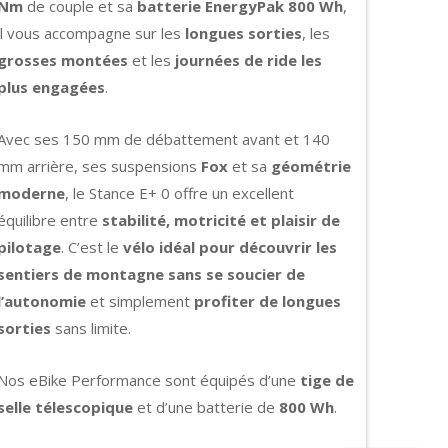
Nm
de couple et sa
batterie EnergyPak 800 Wh
,
il vous accompagne sur les
longues sorties
, les
grosses montées
et les
journées de ride les
plus engagées
.
Avec ses 150 mm de débattement avant et 140
mm arrière, ses suspensions
Fox
et sa
géométrie
moderne
, le Stance E+ 0 offre un excellent
équilibre entre
stabilité, motricité et plaisir de
pilotage
. C’est le
vélo idéal pour découvrir les
sentiers de montagne sans se soucier de
l’autonomie
et simplement
profiter de longues
sorties
sans limite.
Nos eBike Performance sont équipés d’une
tige de
selle télescopique
et d’une batterie de
800 Wh
.