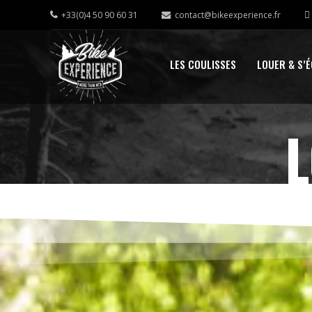
+33(0)4 50 90 60 31
contact@bikeexperience.fr
LES COULISSES
LOUER & S’
L