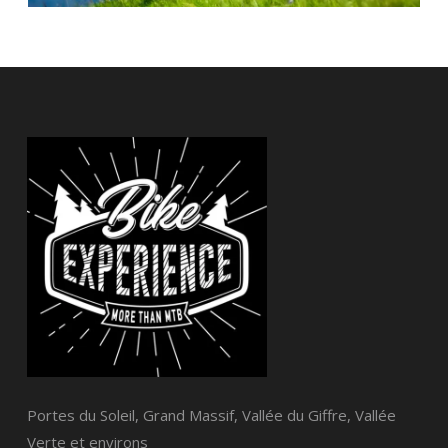
Portes du Soleil, Grand Massif, Vallée du Giffre, Vallée
Verte et environs