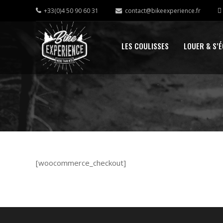
+33(0)4 50 90 60 31
contact@bikeexperience.fr
LES COULISSES
LOUER & S’
[woocommerce_checkout]