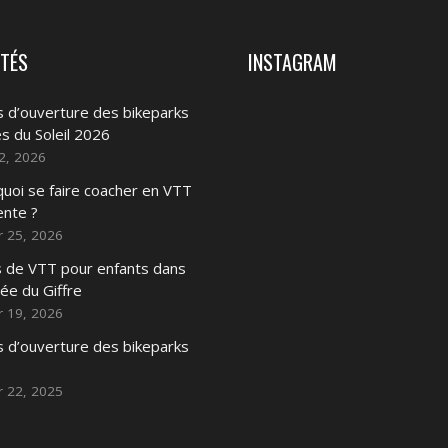
ITÉS
INSTAGRAM
 d’ouverture des bikeparks
s du Soleil 2026
2, 2026
uoi se faire coacher en VTT
nte ?
r 25, 2026
 de VTT pour enfants dans
lée du Giffre
r 19, 2026
 d’ouverture des bikeparks
r 22, 2025