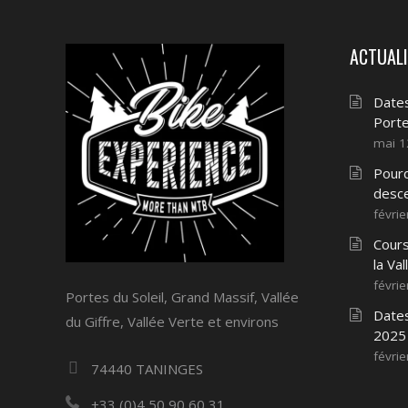
ACTUAL
Dates
Porte
mai 1
Pourq
desce
févrie
Cours
la Val
févrie
Portes du Soleil, Grand Massif, Vallée
Dates
du Giffre, Vallée Verte et environs
2025
févrie
74440 TANINGES
+33 (0)4 50 90 60 31