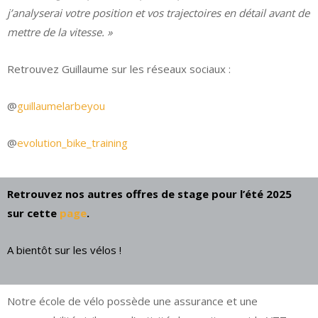
j’analyserai votre position et vos trajectoires en détail avant de
mettre de la vitesse. »
Retrouvez Guillaume sur les réseaux sociaux :
@
guillaumelarbeyou
@
evolution_bike_training
Retrouvez nos autres offres de stage pour l’été 2025
sur cette
page
.
A bientôt sur les vélos !
Notre école de vélo possède une assurance et une