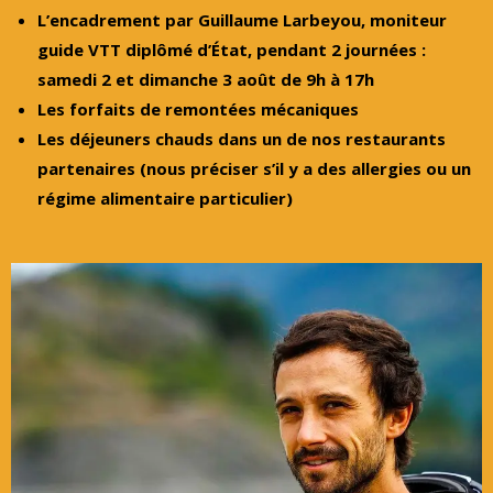
L’encadrement par Guillaume Larbeyou, moniteur
guide VTT diplômé d’État, pendant 2 journées :
samedi 2 et dimanche 3 août de 9h à 17h
Les forfaits de remontées mécaniques
Les déjeuners chauds dans un de nos restaurants
partenaires (nous préciser s’il y a des allergies ou un
régime alimentaire particulier)