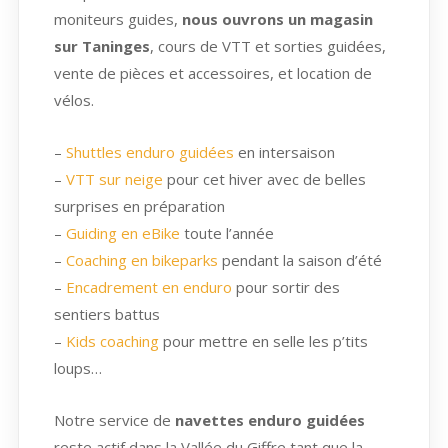
moniteurs guides,
nous ouvrons un magasin
sur Taninges
, cours de VTT et sorties guidées,
vente de pièces et accessoires, et location de
vélos
.
–
Shuttles enduro guidées
en intersaison
–
VTT sur neige
pour cet hiver avec de belles
surprises en préparation
–
Guiding en eBike
toute l’année
–
Coaching en bikeparks
pendant la saison d’été
–
Encadrement en enduro
pour sortir des
sentiers battus
–
Kids coaching
pour mettre en selle les p’tits
loups…
Notre service de
navettes enduro guidées
reste actif dans la Vallée du Giffre tant que la