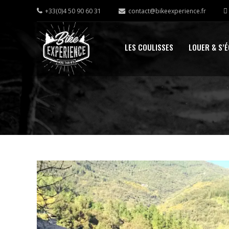
+33(0)4 50 90 60 31
contact@bikeexperience.fr
LES COULISSES
LOUER & S’