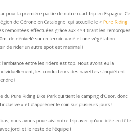
ar pour la première partie de notre road-trip en Espagne. Ce
 région de Gérone en Catalogne qui accueille le «
Pure Riding
 des remontées effectuées grâce aux 4×4 tirant les remorques
0m de dénivelé sur un terrain varié et une végétation
sir de rider un autre spot est maximal !
t l’ambiance entre les riders est top. Nous avons eu la
individuellement, les conducteurs des navettes s’inquiètent
cendre !
pe du Pure Riding Bike Park qui tient le camping d’Osor, donc
 inclusive » et d’apprécier le coin sur plusieurs jours !
bas, nous avons poursuivi notre trip avec qu’une idée en tête :
vec Jordi et le reste de l’équipe !